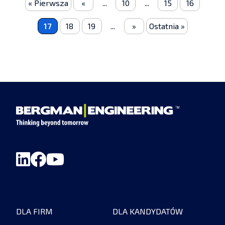
« Pierwsza
«
...
10
...
15
16
17
18
19
...
»
Ostatnia »
DLA FIRM
DLA KANDYDATÓW