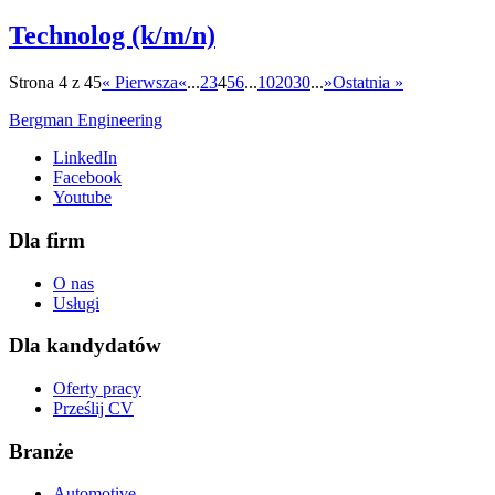
Technolog (k/m/n)
Strona 4 z 45
« Pierwsza
«
...
2
3
4
5
6
...
10
20
30
...
»
Ostatnia »
Bergman Engineering
LinkedIn
Facebook
Youtube
Dla firm
O nas
Usługi
Dla kandydatów
Oferty pracy
Prześlij CV
Branże
Automotive