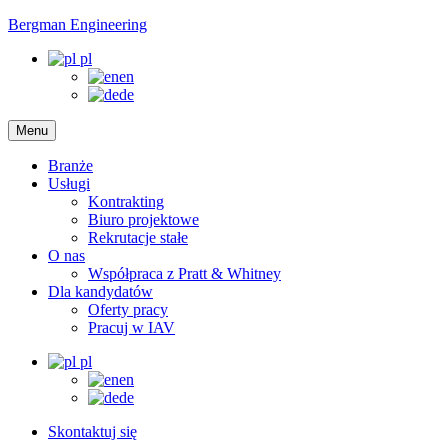
Bergman Engineering
pl
en
de
Menu
Branże
Usługi
Kontrakting
Biuro projektowe
Rekrutacje stałe
O nas
Współpraca z Pratt & Whitney
Dla kandydatów
Oferty pracy
Pracuj w IAV
pl
en
de
Skontaktuj się