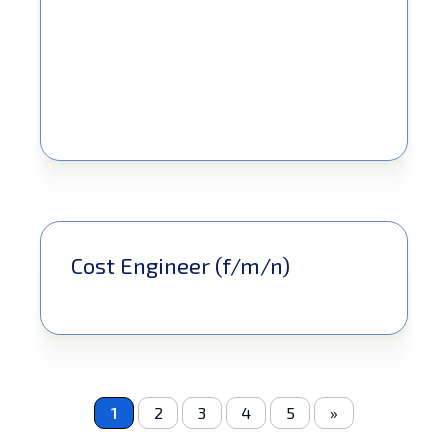
Cost Engineer (f/m/n)
1
2
3
4
5
»