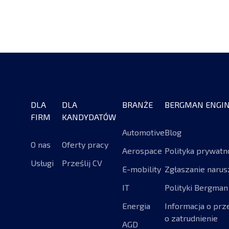
DLA
DLA
BRANŻE
BERGMAN ENGIN
FIRM
KANDYDATÓW
Automotive
Blog
O nas
Oferty pracy
Aerospace
Polityka prywatn
Usługi
Prześlij CV
E-mobility
Zgłaszanie narus
IT
Polityki Bergman
Energia
Informacja o prz
o zatrudnienie
AGD