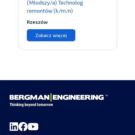
(Młodszy/a) Technolog
remontów (k/m/n)
Rzeszów
Zobacz więcej