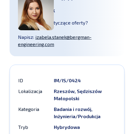
Izabela Stanek
Masz pytania dotyczące oferty?
Napisz:
izabela.stanek@bergman-
engineering.com
ID
IM/IS/0424
Lokalizacja
Rzeszów, Sędziszów
Małopolski
Kategoria
Badania i rozwój,
Inżynieria/Produkcja
Tryb
Hybrydowa