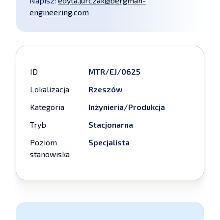
Napisz:
edyta.jurczak@bergman-
engineering.com
ID
MTR/EJ/0625
Lokalizacja
Rzeszów
Kategoria
Inżynieria/Produkcja
Tryb
Stacjonarna
Poziom
Specjalista
stanowiska