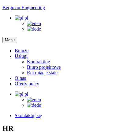
Bergman Engineering
pl
en
de
Menu
Branże
Usługi
Kontrakting
Biuro projektowe
Rekrutacje stałe
O nas
Oferty pracy
pl
en
de
Skontaktuj się
HR