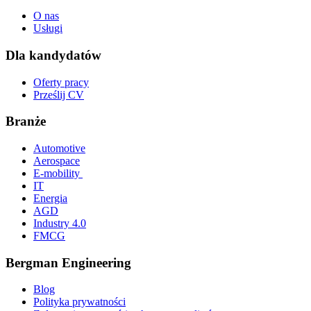
O nas
Usługi
Dla kandydatów
Oferty pracy
Prześlij CV
Branże
Automotive
Aerospace
E-mobility
IT
Energia
AGD
Industry 4.0
FMCG
Bergman Engineering
Blog
Polityka prywatności