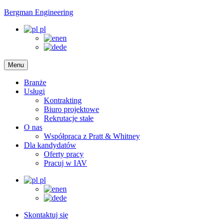
Bergman Engineering
pl
en
de
Menu
Branże
Usługi
Kontrakting
Biuro projektowe
Rekrutacje stałe
O nas
Współpraca z Pratt & Whitney
Dla kandydatów
Oferty pracy
Pracuj w IAV
pl
en
de
Skontaktuj się