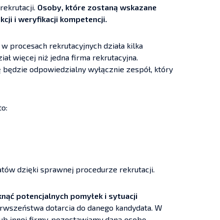
ekrutacji.
Osoby, które zostaną wskazane
cji i weryfikacji kompetencji.
 w procesach rekrutacyjnych działa kilka
iał więcej niż jedna firma rekrutacyjna.
ę będzie odpowiedzialny wyłącznie zespół, który
to:
ów dzięki sprawnej procedurze rekrutacji.
nąć potencjalnych pomyłek i sytuacji
ierwszeństwa dotarcia do danego kandydata. W
a lub innej firmy, pozostawiamy daną osobę