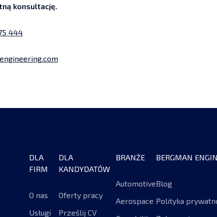
tną konsultację.
175 444
ngineering.com
DLA
DLA
BRANŻE
BERGMAN ENGIN
FIRM
KANDYDATÓW
Automotive
Blog
O nas
Oferty pracy
Aerospace
Polityka prywatn
Usługi
Prześlij CV