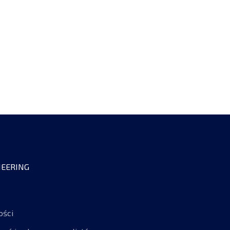
EERING
ości