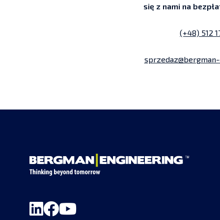
się z nami na bezpła
(+48) 512 
sprzedaz@bergman-e