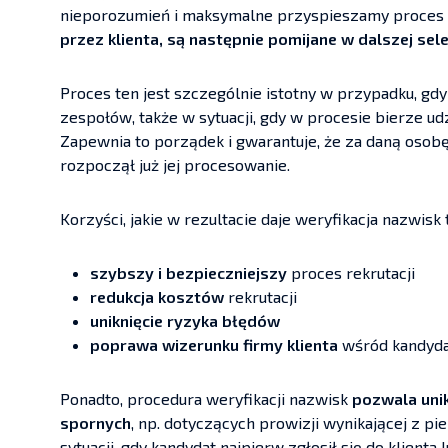
nieporozumień i maksymalne przyspieszamy proces r
przez klienta, są następnie pomijane w dalszej selek
Proces ten jest szczególnie istotny w przypadku, gdy
zespołów, także w sytuacji, gdy w procesie bierze udz
Zapewnia to porządek i gwarantuje, że za daną osob
rozpoczął już jej procesowanie.
Korzyści, jakie w rezultacie daje weryfikacja nazwisk 
szybszy i bezpieczniejszy
proces rekrutacji
redukcja kosztów
rekrutacji
uniknięcie ryzyka błędów
poprawa wizerunku firmy klienta
wśród kandydat
Ponadto, procedura weryfikacji nazwisk
pozwala unik
spornych
, np. dotyczących prowizji wynikającej z p
sytuacji, gdy kandydat najpierw zgłosił się do klient